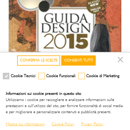
CONFERMA LE SCELTE
CONSENTI TUTTI
Cookie Tecnici
Cookie Funzionali
Cookie di Marketing
Informazioni sui cookie presenti in questo sito
Utilizziamo i cookie per raccogliere e analizzare informazioni sulle
06/02/2015
prestazioni e sull'utilizzo del sito, per fornire funzionalità di social media
e per migliorare e personalizzare contenuti e pubblicità presenti.
MARIE CLAIRE MAISON -
GUIDA DESIGN 2015
Mostra più informazioni
Cookie Policy
Privacy Policy