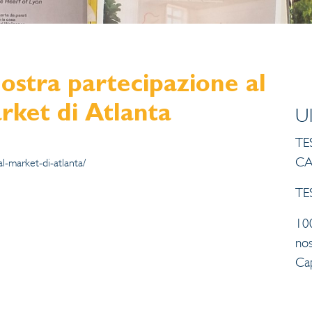
ostra partecipazione al
rket di Atlanta
U
TES
CA
l-market-di-atlanta/
TES
10
no
Ca