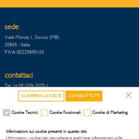
sede
Viale Monza 1, Sovico (MB)
20845 - Italia
P.IVA 00229890165
contattaci
Tel. (+39) 039-2070-1
Fax Export (+39) 039-2070342
CONFERMA LE SCELTE
CONSENTI TUTTI
Fax Italia (+39) 039-2070396
Cookie Tecnici
Cookie Funzionali
Cookie di Marketing
seguici sui social
Informazioni sui cookie presenti in questo sito
Utilizziamo i cookie per raccogliere e analizzare informazioni sulle