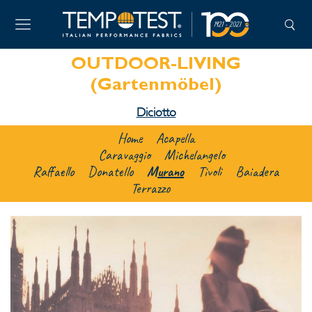
OUTDOOR-LIVING
(Gartenmöbel)
Diciotto
Home
Acapella
Caravaggio
Michelangelo
Raffaello
Donatello
Murano
Tivoli
Baiadera
Terrazzo