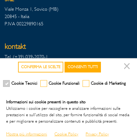
Viale Monza 1, Sovico (MB)
20845 - Italia
P.IVA 00229890165
kontakt
Tel. (+39) 039-2070-1
Fax Export (+39) 039-2070342
CONFERMA LE SCELTE
CONSENTI TUTTI
Fax Italia (+39) 039-2070396
Cookie Tecnici
Cookie Funzionali
Cookie di Marketing
folgen sie uns auf den sozialen medien
Informazioni sui cookie presenti in questo sito
Utilizziamo i cookie per raccogliere e analizzare informazioni sulle
prestazioni e sull'utilizzo del sito, per fornire funzionalità di social media
e per migliorare e personalizzare contenuti e pubblicità presenti.
Credits
Mostra più informazioni
Cookie Policy
Privacy Policy