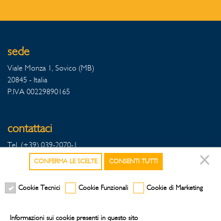
sede
Viale Monza 1, Sovico (MB)
20845 - Italia
P.IVA 00229890165
contattaci
Tel. (+39) 039-2070-1
Fax Export (+39) 039-2070342
CONFERMA LE SCELTE
CONSENTI TUTTI
Fax Italia (+39) 039-2070396
Cookie Tecnici
Cookie Funzionali
Cookie di Marketing
seguici sui social
Informazioni sui cookie presenti in questo sito