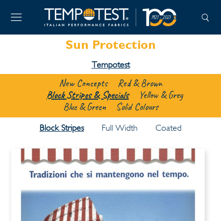
Sun Protection
Tempotest
New Concepts
Red & Brown
Block Stripes & Specials
Yellow & Grey
Blue & Green
Solid Colours
Block Stripes
Full Width
Coated