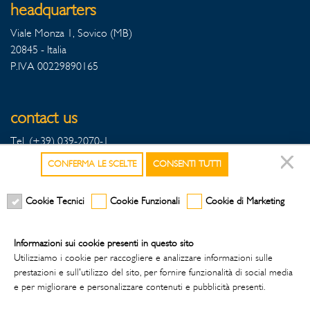
headquarters
Viale Monza 1, Sovico (MB)
20845 - Italia
P.IVA 00229890165
contact us
Tel. (+39) 039-2070-1
Fax Export (+39) 039-2070342
CONFERMA LE SCELTE
CONSENTI TUTTI
Fax Italia (+39) 039-2070396
Cookie Tecnici
Cookie Funzionali
Cookie di Marketing
follow us
Informazioni sui cookie presenti in questo sito
Utilizziamo i cookie per raccogliere e analizzare informazioni sulle
prestazioni e sull'utilizzo del sito, per fornire funzionalità di social media
e per migliorare e personalizzare contenuti e pubblicità presenti.